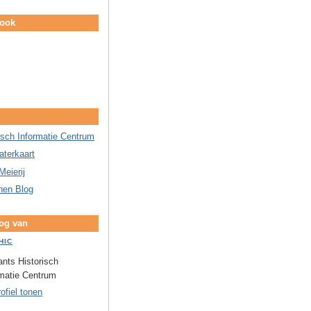
book
isch Informatie Centrum
aterkaart
Meierij
nen Blog
log van
HIC
nts Historisch
rmatie Centrum
rofiel tonen