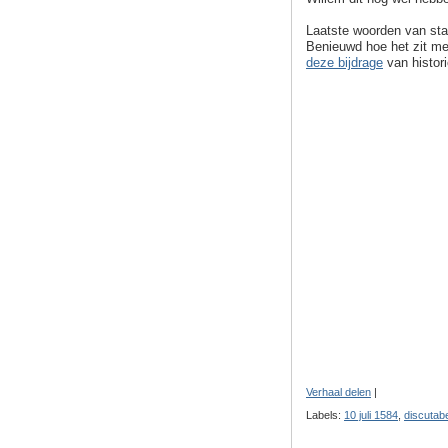
Laatste woorden van sta
Benieuwd hoe het zit me
deze bijdrage
van histor
Verhaal delen
|
Labels:
10 juli 1584
,
discutab