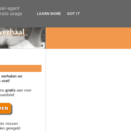
user-agent
erate usage
LEARN MORE
GOT IT
 verhalen en
 niet!
 nu
gratis
aan voor
euwsbrief
ets missen
en geregeld