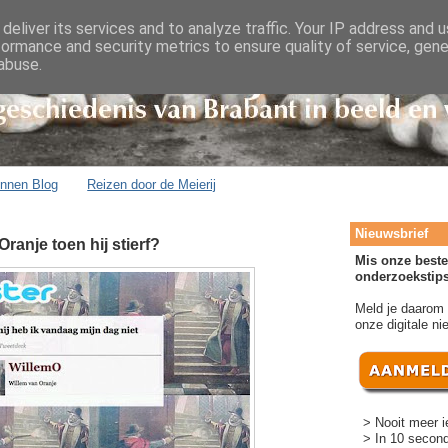
deliver its services and to analyze traffic. Your IP address and 
formance and security metrics to ensure quality of service, gen
abuse.
onnen Blog
Reizen door de Meierij
Nieuwsbrief
ranje toen hij stierf?
Mis onze beste
onderzoekstips
Meld je daarom
onze digitale ni
> Nooit meer i
> In 10 second