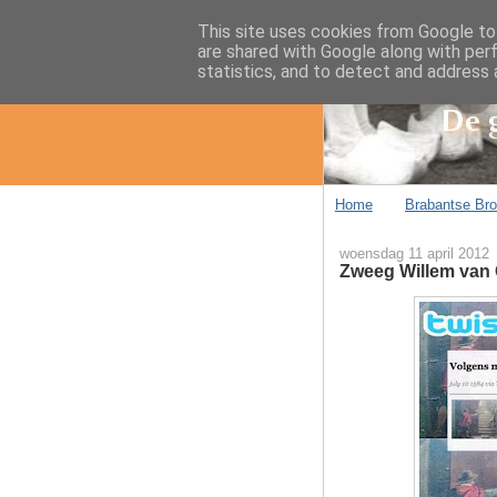
This site uses cookies from Google to 
are shared with Google along with per
statistics, and to detect and address 
Home
Brabantse Br
woensdag 11 april 2012
Zweeg Willem van O