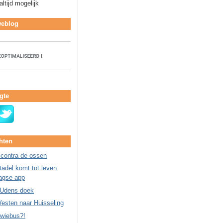
ltijd mogelijk
weblog
gte
hten
 contra de ossen
adel komt tot leven
agse app
 Udens doek
esten naar Huisseling
Kwiebus?!