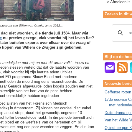
> Afmelden is a
Zoeken in dit 
teraccount van Willem van Oranje, anno 2012...
 dag niet woorden, die tiende juli 1584. Maar wàt
e
nu precies gezegd, vlak voordat hij het leven liet?
ater buitelen experts over elkaar over de vraag of
e lippen van Willem de Zwijger zijn gekomen.
Blijf op de hoo
b medelijden met mij en met dit arme volk".
Eeuw na
iedenislessen verteld dat dat de laatste woorden van
 vlak voordat hij zijn laatste adem uitblies.
n het EO-programma Blauw Bloed met moderne
methoden de moord nog eens reconstrueerde. De
Nieuwste beric
hasar Gerards afgevuurde loden kogels zouden een niet
inkerzijde van het hart van de prins hebben
Geffense rotten
et onmiddellijk hebben ingetreden.
17de eeuwse Cit
specialisten van het Forensisch Medisch
met hedenda
dex) in Amsterdam. Zij vinden het oordeel discutabel.
p acuut stopt, duurt het gewoonlijk ongeveer 10
Duits drama op
chtoffer bewusteloos raakt. In die periode bevindt zich
Van het Wilde W
het bloed en de weefsels van de hersenen om bij
n eventueel nog een paar woorden te zeggen. En dus kan
Qu'est ce que 
en gepreveld.