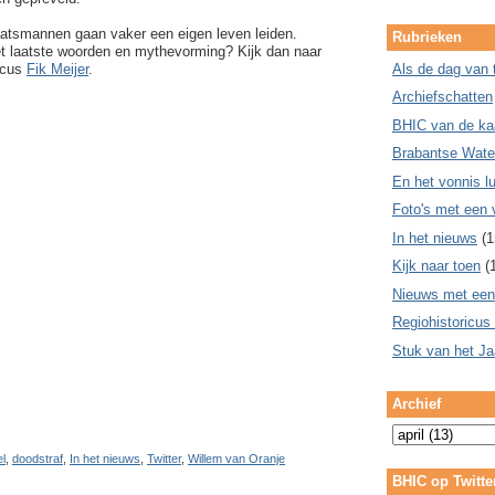
atsmannen gaan vaker een eigen leven leiden.
Rubrieken
t laatste woorden en mythevorming? Kijk dan naar
icus
Fik Meijer
.
Als de dag van 
Archiefschatten
BHIC van de ka
Brabantse Wate
En het vonnis lu
Foto's met een 
In het nieuws
(1
Kijk naar toen
(
Nieuws met een
Regiohistoricus
Stuk van het Ja
Archief
el
,
doodstraf
,
In het nieuws
,
Twitter
,
Willem van Oranje
BHIC op Twitte