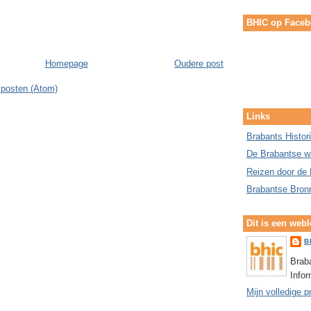
BHIC op Face
Homepage
Oudere post
 posten (Atom)
Links
Brabants Histor
De Brabantse w
Reizen door de 
Brabantse Bron
Dit is een web
B
Braba
Info
Mijn volledige p