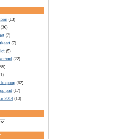
toen
(13)
(36)
art
(7)
rkaart
(7)
idt
(5)
verhaal
(22)
55)
11)
 knipoog
(62)
 op pad
(17)
ar 2014
(10)
r