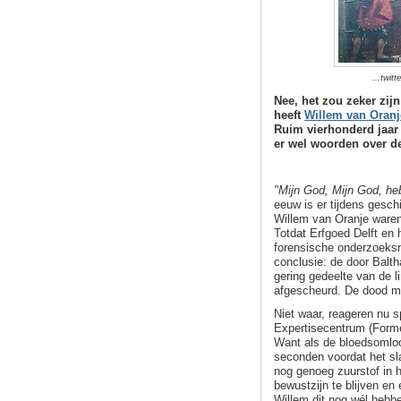
...twit
Nee, het zou zeker zijn
heeft
Willem van Oranj
Ruim vierhonderd jaar l
er wel woorden over d
"Mijn God, Mijn God, he
eeuw is er tijdens gesch
Willem van Oranje waren,
Totdat Erfgoed Delft e
forensische onderzoeks
conclusie: de door Balt
gering gedeelte van de l
afgescheurd. De dood mo
Niet waar, reageren nu 
Expertisecentrum (Forme
Want als de bloedsomloo
seconden voordat het sla
nog genoeg zuurstof in 
bewustzijn te blijven e
Willem dit nog wél hebb