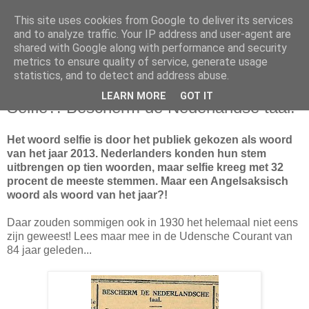
This site uses cookies from Google to deliver its services
and to analyze traffic. Your IP address and user-agent are
shared with Google along with performance and security
metrics to ensure quality of service, generate usage
statistics, and to detect and address abuse.
vrijdag 20 december 2013
LEARN MORE
GOT IT
Selfie?! Bescherm de Nederlandse taal!
Het woord selfie is door het publiek gekozen als woord
van het jaar 2013. Nederlanders konden hun stem
uitbrengen op tien woorden, maar selfie kreeg met 32
procent de meeste stemmen. Maar een Angelsaksisch
woord als woord van het jaar?!
Daar zouden sommigen ook in 1930 het helemaal niet eens
zijn geweest! Lees maar mee in de Udensche Courant van
84 jaar geleden...