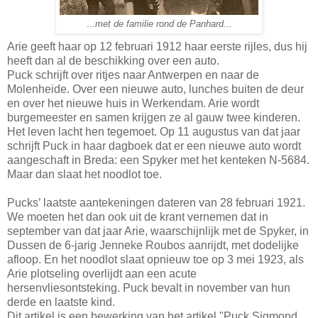
..
.met de familie rond de Panhard...
Arie geeft haar op 12 februari 1912 haar eerste rijles, dus hij
heeft dan al de beschikking over een auto.
Puck schrijft over ritjes naar Antwerpen en naar de
Molenheide. Over een nieuwe auto, lunches buiten de deur
en over het nieuwe huis in Werkendam. Arie wordt
burgemeester en samen krijgen ze al gauw twee kinderen.
Het leven lacht hen tegemoet. Op 11 augustus van dat jaar
schrijft Puck in haar dagboek dat er een nieuwe auto wordt
aangeschaft in Breda: een Spyker met het kenteken N-5684.
Maar dan slaat het noodlot toe.
Pucks’ laatste aantekeningen dateren van 28 februari 1921.
We moeten het dan ook uit de krant vernemen dat in
september van dat jaar Arie, waarschijnlijk met de Spyker, in
Dussen de 6-jarig Jenneke Roubos aanrijdt, met dodelijke
afloop. En het noodlot slaat opnieuw toe op 3 mei 1923, als
Arie plotseling overlijdt aan een acute
hersenvliesontsteking. Puck bevalt in november van hun
derde en laatste kind.
Dit artikel is een bewerking van het artikel "Puck Sigmond,