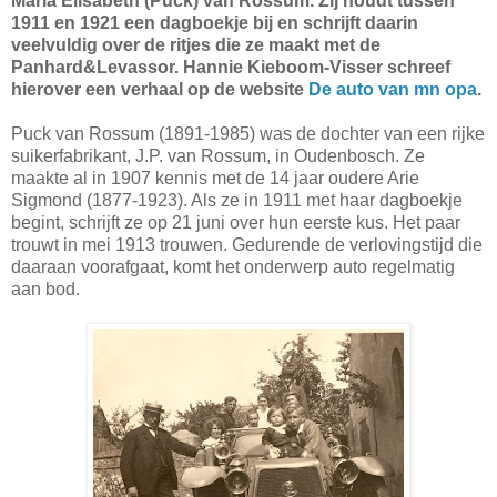
Maria Elisabeth (Puck) van Rossum. Zij houdt tussen
1911 en 1921 een dagboekje bij en schrijft daarin
veelvuldig over de ritjes die ze maakt met de
Panhard&Levassor. Hannie Kieboom-Visser schreef
hierover een verhaal op de website
De auto van mn opa
.
Puck van Rossum (1891-1985) was de dochter van een rijke
suikerfabrikant, J.P. van Rossum, in Oudenbosch. Ze
maakte al in 1907 kennis met de 14 jaar oudere Arie
Sigmond (1877-1923). Als ze in 1911 met haar dagboekje
begint, schrijft ze op 21 juni over hun eerste kus. Het paar
trouwt in mei 1913 trouwen. Gedurende de verlovingstijd die
daaraan voorafgaat, komt het onderwerp auto regelmatig
aan bod.