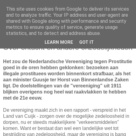
This site uses cookies from Google to deliver its services
and to analyze traffic. Your IP address and user-agent are
shared with Google along with performance and security
metrics to ensure quality of service, generate usage
statistics, and to detect and address abuse.
maandag 9 november 2009
LEARN MORE
GOT IT
Over ontucht en andere onzedelijkheden
Het zou de Nederlandsche Vereeniging tegen Prostitutie
goed in de oren hebben geklonken: bezoeken aan
illegale prostituees worden binnenkort strafbaar, als het
aan minister Guusje ter Horst van Binnenlandse Zaken
ligt. De doelstellingen van de "vereeniging" uit 1911
blijken overigens nog heel wat raakvlakken te hebben
met de 21e eeuw.
De vereniging maakt zich in een rapport - verspreid in het
Land van Cuijk - zorgen over de mogelijke zedeloosheid in
dorpen, nu er steeds makkelijkere "verkeersmiddelen"
komen. Want er bestaat dan wel een landelijke wet tot
bestrijding van zedeloosheid, maar de vereniging is bang