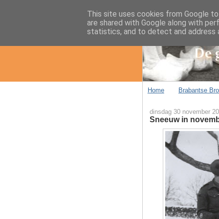
This site uses cookies from Google to 
are shared with Google along with per
statistics, and to detect and address 
Home
Brabantse Br
dinsdag 30 november 2
Sneeuw in novem