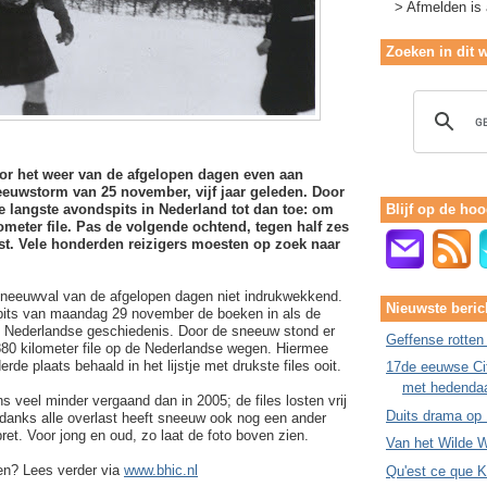
> Afmelden is a
Zoeken in dit 
oor het weer van de afgelopen dagen even aan
euwstorm van 25 november, vijf jaar geleden. Door
 langste avondspits in Nederland tot dan toe: om
Blijf op de hoo
ometer file. Pas de volgende ochtend, tegen half zes
ost. Vele honderden reizigers moesten op zoek naar
sneeuwval van de afgelopen dagen niet indrukwekkend.
Nieuwste beric
pits van maandag 29 november de boeken in als de
e Nederlandse geschiedenis. Door de sneeuw stond er
Geffense rotten
880 kilometer file op de Nederlandse wegen. Hiermee
rde plaats behaald in het lijstje met drukste files ooit.
17de eeuwse Cit
met hedenda
 veel minder vergaand dan in 2005; de files losten vrij
Duits drama op
danks alle overlast heeft sneeuw ook nog een ander
et. Voor jong en oud, zo laat de foto boven zien.
Van het Wilde W
len? Lees verder via
www.bhic.nl
Qu'est ce que 