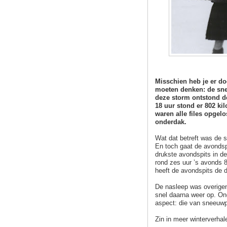
Misschien heb je er d
moeten denken: de sne
deze storm ontstond de
18 uur stond er 802 kil
waren alle files opgel
onderdak.
Wat dat betreft was de 
En toch gaat de avonds
drukste avondspits in d
rond zes uur ’s avonds 
heeft de avondspits de de
De nasleep was overigens
snel daarna weer op. On
aspect: die van sneeuwpr
Zin in meer winterverha