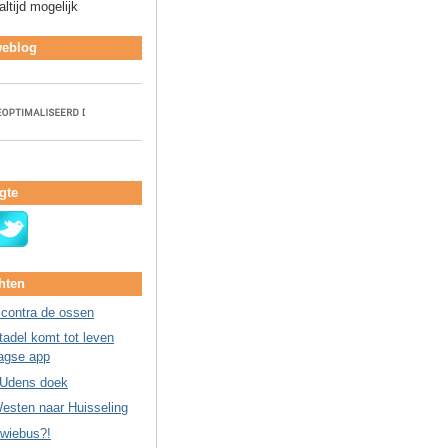
ltijd mogelijk
weblog
gte
hten
 contra de ossen
adel komt tot leven
agse app
 Udens doek
esten naar Huisseling
Kwiebus?!