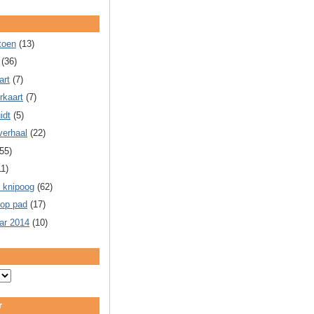
toen
(13)
(36)
art
(7)
rkaart
(7)
idt
(5)
verhaal
(22)
55)
11)
 knipoog
(62)
 op pad
(17)
ar 2014
(10)
r