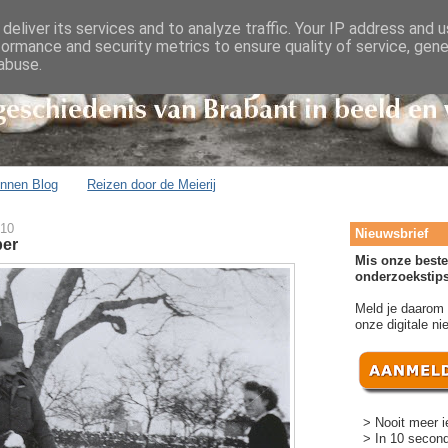
deliver its services and to analyze traffic. Your IP address and 
formance and security metrics to ensure quality of service, gen
abuse.
onnen Blog
Reizen door de Meierij
010
Nieuwsbrief
ber
Mis onze beste
onderzoekstips
Meld je daarom
onze digitale ni
> Nooit meer i
> In 10 second