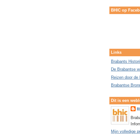
BHIC op Face
Links
Brabants Histor
De Brabantse w
Reizen door de 
Brabantse Bron
Dit is een web
B
Braba
Info
Mijn volledige p