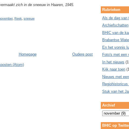
 vermaakt zich in de sneeuw in Haaren, 1945.
Rubrieken
Als de dag van 
november
,
Reek
,
sneeuw
Archiefschatten
BHIC van de ka
Brabantse Wate
En het vonnis lu
Homepage
Oudere post
Foto's met een 
In het nieuws
(1
 posten (Atom)
Kijk naar toen
(
Nieuws met een
Regiohistoricus
Stuk van het Ja
Archief
BHIC op Twitte