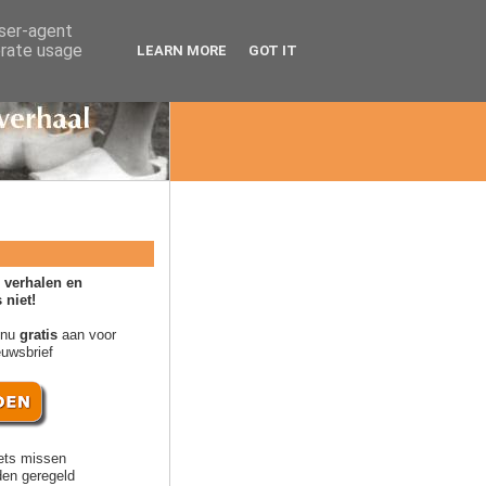
user-agent
erate usage
LEARN MORE
GOT IT
 verhalen en
 niet!
 nu
gratis
aan voor
euwsbrief
ets missen
en geregeld