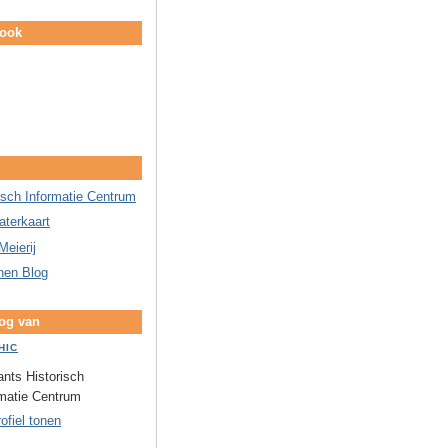
book
isch Informatie Centrum
aterkaart
Meierij
nen Blog
log van
HIC
nts Historisch
rmatie Centrum
rofiel tonen