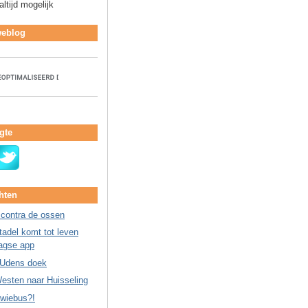
ltijd mogelijk
weblog
gte
hten
 contra de ossen
adel komt tot leven
agse app
 Udens doek
esten naar Huisseling
Kwiebus?!