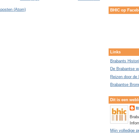
 posten (Atom)
BHIC op Face
Links
Brabants Histor
De Brabantse w
Reizen door de 
Brabantse Bron
Dit is een web
B
Braba
Info
Mijn volledige p