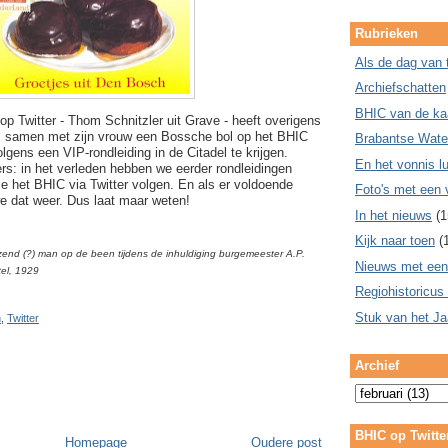
Rubrieken
Als de dag van 
Archiefschatten
BHIC van de ka
p Twitter - Thom Schnitzler uit Grave - heeft overigens
 samen met zijn vrouw een Bossche bol op het BHIC
Brabantse Wate
gens een VIP-rondleiding in de Citadel te krijgen.
En het vonnis lu
rs: in het verleden hebben we eerder rondleidingen
e het BHIC via Twitter volgen. En als er voldoende
Foto's met een 
we dat weer. Dus laat maar weten!
In het nieuws
(1
Kijk naar toen
(
zend (?) man op de been tijdens de inhuldiging burgemeester A.P.
Nieuws met een
tel, 1929
Regiohistoricus
Stuk van het Ja
n
,
Twitter
Archief
BHIC op Twitte
Homepage
Oudere post