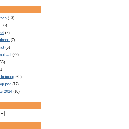
toen
(13)
(36)
art
(7)
rkaart
(7)
idt
(5)
verhaal
(22)
55)
11)
 knipoog
(62)
 op pad
(17)
ar 2014
(10)
r