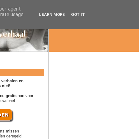
user-agent
erate usage
LEARN MORE
GOT IT
 verhalen en
 niet!
 nu
gratis
aan voor
euwsbrief
ets missen
en geregeld