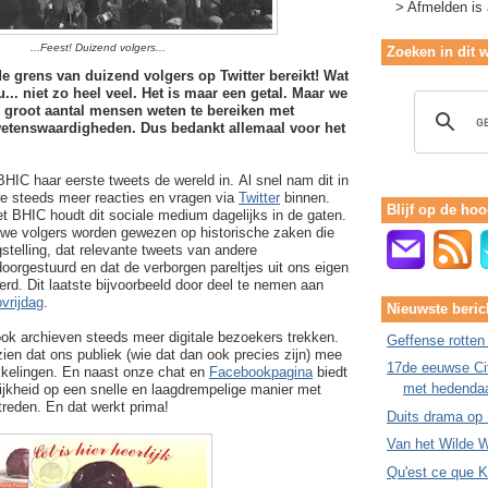
> Afmelden is a
...Feest! Duizend volgers...
Zoeken in dit 
de grens van duizend volgers op Twitter bereikt! Wat
.. niet zo heel veel. Het is maar een getal. Maar we
en groot aantal mensen weten te bereiken met
wetenswaardigheden. Dus bedankt allemaal voor het
HIC haar eerste tweets de wereld in. Al snel nam dit in
e steeds meer reacties en vragen via
Twitter
binnen.
Blijf op de hoo
t BHIC houdt dit sociale medium dagelijks in de gaten.
euwe volgers worden gewezen op historische zaken die
stelling, dat relevante tweets van andere
oorgestuurd en dat de verborgen pareltjes uit ons eigen
erd. Dit laatste bijvoorbeeld door deel te nemen aan
ovrijdag
.
Nieuwste beric
ook archieven steeds meer digitale bezoekers trekken.
Geffense rotten
ien dat ons publiek (wie dat dan ook precies zijn) mee
17de eeuwse Cit
ikkelingen. En naast onze chat en
Facebookpagina
biedt
met hedenda
ijkheid op een snelle en laagdrempelige manier met
treden. En dat werkt prima!
Duits drama op
Van het Wilde W
Qu'est ce que 