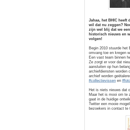
Jahaa, het BHIC heeft 
wil dat nu zeggen? Nou.
zijn wel blij dat we e
historisch nieuws en 
volgen!
Begin 2010 stuurde het B
omvang toe en kregen w
Een vast team binnen he
Ze zorgt er voor dat ni
aansluiten op hun belang
archiefdiensten worden d
archief worden geëtalere
#collectievissen
en
#fot
Het is niets nieuws dat 
Maar het is mooi om te z
gaat in de huidige ontw
Twitter een mooie mogel
bezoekers in contact te 