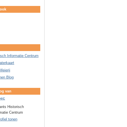
book
isch Informatie Centrum
aterkaart
Meierij
nen Blog
log van
HIC
nts Historisch
rmatie Centrum
rofiel tonen