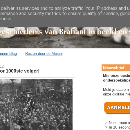
deliver its services and to analyze traffic. Your IP address and 
formance and security metrics to ensure quality of service, gen
abuse.
onnen Blog
Reizen door de Meierij
012
Nieuwsbrief
or 1000ste volger!
Mis onze beste
onderzoekstips
Meld je daarom
onze digitale ni
> Nooit meer i
> In 10 second