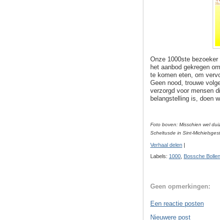
Onze 1000ste bezoeker o
het aanbod gekregen om
te komen eten, om vervol
Geen nood, trouwe volge
verzorgd voor mensen di
belangstelling is, doen 
Foto boven: Misschien wel dui
Scheltusde in Sint-Michielsges
Verhaal delen
|
Labels:
1000
,
Bossche Bolle
Geen opmerkingen:
Een reactie posten
Nieuwere post