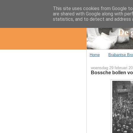
This site uses cookies from Google to 
are shared with Google along with per
statistics, and to detect and address 
Home
Brabantse Br
woensdag 29 februari 2
Bossche bollen vo