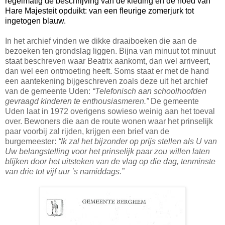
regelmatig de beschrijving van de kleding en de hoed van
Hare Majesteit opduikt: van een fleurige zomerjurk tot
ingetogen blauw.
In het archief vinden we dikke draaiboeken die aan de
bezoeken ten grondslag liggen. Bijna van minuut tot minuut
staat beschreven waar Beatrix aankomt, dan wel arriveert,
dan wel een ontmoeting heeft. Soms staat er met de hand
een aantekening bijgeschreven zoals deze uit het archief
van de gemeente Uden:
“Telefonisch aan schoolhoofden
gevraagd kinderen te enthousiasmeren.”
De gemeente
Uden laat in 1972 overigens sowieso weinig aan het toeval
over. Bewoners die aan de route wonen waar het prinselijk
paar voorbij zal rijden, krijgen een brief van de
burgemeester:
“Ik zal het bijzonder op prijs stellen als U van
Uw belangstelling voor het prinselijk paar zou willen laten
blijken door het uitsteken van de vlag op die dag, tenminste
van drie tot vijf uur ’s namiddags.”