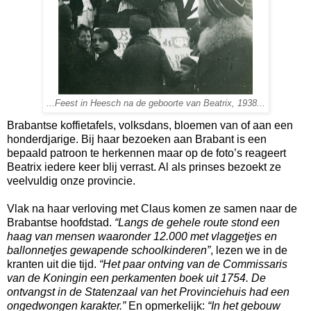
...Feest in Heesch na de geboorte van Beatrix, 1938...
Brabantse koffietafels, volksdans, bloemen van of aan een
honderdjarige. Bij haar bezoeken aan Brabant is een
bepaald patroon te herkennen maar op de foto’s reageert
Beatrix iedere keer blij verrast. Al als prinses bezoekt ze
veelvuldig onze provincie.
Vlak na haar verloving met Claus komen ze samen naar de
Brabantse hoofdstad.
“Langs de gehele route stond een
haag van mensen waaronder 12.000 met vlaggetjes en
ballonnetjes gewapende schoolkinderen”
, lezen we in de
kranten uit die tijd.
“Het paar ontving van de Commissaris
van de Koningin een perkamenten boek uit 1754. De
ontvangst in de Statenzaal van het Provinciehuis had een
ongedwongen karakter.”
En opmerkelijk:
“In het gebouw