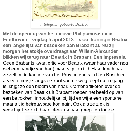
...telegram geboorte Beatrix...
Met de opening van het nieuwe Philipsmuseum in
Eindhoven – vrijdag 5 april 2013 – sloot koningin Beatrix
een lange lijst van bezoeken aan Brabant af. Nu zij
morgen het stokje overdraagt aan Willem-Alexander
blikken wij terug naar Beatrix in Brabant. Een impressie.
Geen Brabants kwartiertje voor Beatrix (waar haar vader nog
wel een handje van had) maar stipt op tijd. Haar lunch haalt
ze zelf in de kantine van het Provinciehuis in Den Bosch en
als een meisje langs de kant van de weg roept dat ze jarig
is, krijgt ze een bloem van haar. Krantenartikelen over de
bezoeken van Beatrix uit Brabant roepen het beeld op van
een betrokken, inhoudelijke, bij tijd en wijle een spontane
maar altijd betrouwbare koningin. Ook als ze ziek is,
verschijnt ze zichtbaar ‘bleek na haar griep’ ten tonele.