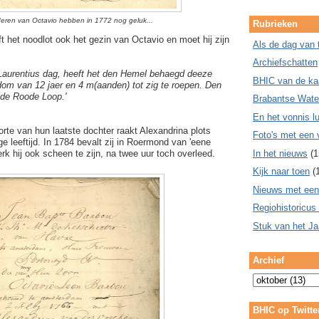
eren van Octavio hebben in 1772 nog geluk...
Rubrieken
ft het noodlot ook het gezin van Octavio en moet hij zijn
Als de dag van 
Archiefschatten
Laurentius dag, heeft het den Hemel behaegd deeze
BHIC van de ka
dom van 12 jaer en 4 m(aanden) tot zig te roepen. Den
 de Roode Loop.'
Brabantse Wate
En het vonnis lu
orte van hun laatste dochter raakt Alexandrina plots
Foto's met een 
ge leeftijd. In 1784 bevalt zij in Roermond van 'eene
In het nieuws
(1
terk hij ook scheen te zijn, na twee uur toch overleed.
Kijk naar toen
(
Nieuws met een
Regiohistoricus
Stuk van het Ja
Archief
BHIC op Twitte