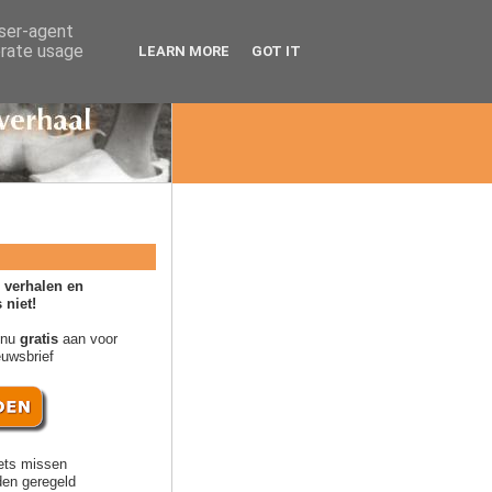
user-agent
erate usage
LEARN MORE
GOT IT
 verhalen en
 niet!
 nu
gratis
aan voor
euwsbrief
ets missen
en geregeld