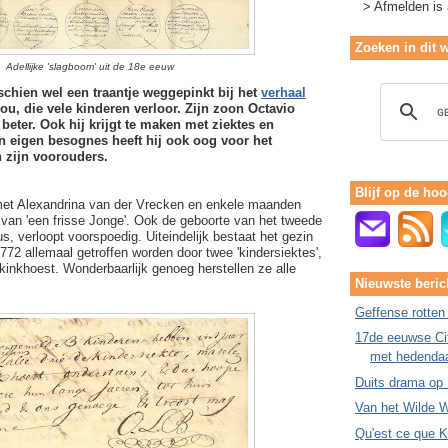
> Afmelden is a
Zoeken in dit 
Adellijke 'slagboom' uit de 18e eeuw
schien wel een traantje weggepinkt bij het
verhaal
ou, die vele kinderen verloor. Zijn zoon Octavio
 beter. Ook hij krijgt te maken met ziektes en
ijn eigen besognes heeft hij ook oog voor het
 zijn voorouders.
Blijf op de hoo
met Alexandrina van der Vrecken en enkele maanden
al van 'een frisse Jonge'. Ook de geboorte van het tweede
s, verloopt voorspoedig. Uiteindelijk bestaat het gezin
 1772 allemaal getroffen worden door twee 'kindersiektes',
kinkhoest. Wonderbaarlijk genoeg herstellen ze alle
Nieuwste beric
Geffense rotten
17de eeuwse Cit
met hedenda
Duits drama op
Van het Wilde W
Qu'est ce que 