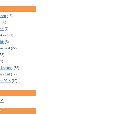
toen
(13)
(36)
art
(7)
rkaart
(7)
idt
(5)
verhaal
(22)
55)
11)
 knipoog
(62)
 op pad
(17)
ar 2014
(10)
r