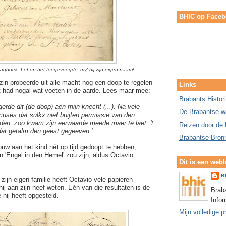
BHIC op Face
dagboek. Let op het toegevoegde 'my' bij zijn eigen naam!
zin probeerde uit alle macht nog een doop te regelen
Links
it had nogal wat voeten in de aarde. Lees maar mee:
Brabants Histor
jgerde dit (de doop) aen mijn knecht (...). Na vele
De Brabantse w
ses dat sulkx niet buijten permissie van den
en, zoo kwam zijn eerwaarde meede maer te laet, 't
Reizen door de 
dat getalm den geest gegeeven.'
Brabantse Bron
uw aan het kind nét op tijd gedoopt te hebben,
n 'Engel in den Hemel' zou zijn, aldus Octavio.
Dit is een web
B
ijn eigen familie heeft Octavio vele papieren
 hij aan zijn neef weten. Eén van die resultaten is de
Braba
 hij heeft opgesteld.
Info
Mijn volledige p