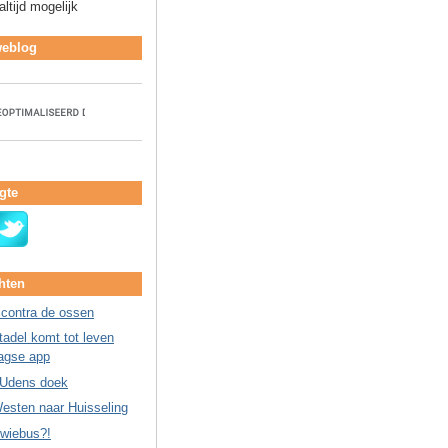
ltijd mogelijk
weblog
gte
hten
 contra de ossen
adel komt tot leven
agse app
 Udens doek
esten naar Huisseling
Kwiebus?!