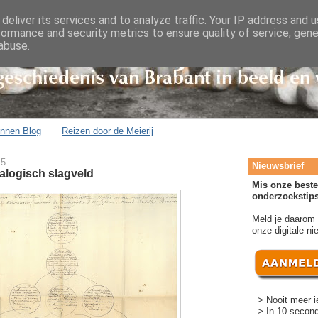
deliver its services and to analyze traffic. Your IP address and 
formance and security metrics to ensure quality of service, gen
abuse.
onnen Blog
Reizen door de Meierij
15
Nieuwsbrief
logisch slagveld
Mis onze beste
onderzoekstips
Meld je daarom
onze digitale ni
> Nooit meer i
> In 10 second