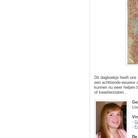
Dit dagboekje heeft ons
een achttiende-eeuwse ad
kunnen nu weer helpen b
of kwartierstaten...
Ge
Lis
Vin
-
G
-
F
De