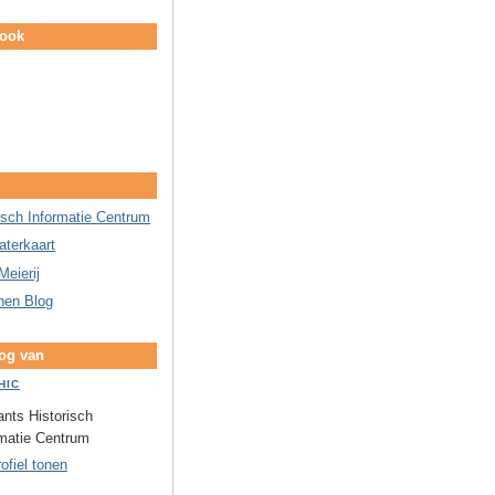
book
isch Informatie Centrum
aterkaart
Meierij
nen Blog
log van
HIC
nts Historisch
rmatie Centrum
rofiel tonen