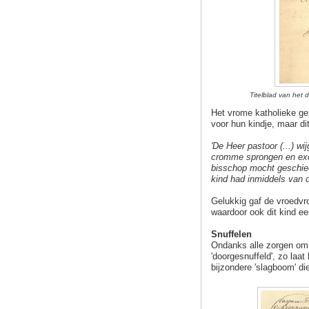
Titelblad van het 
Het vrome katholieke ge
voor hun kindje, maar d
'De Heer pastoor (...) wi
cromme sprongen en excu
bisschop mocht geschied
kind had inmiddels van 
Gelukkig gaf de vroedvro
waardoor ook dit kind ee
Snuffelen
Ondanks alle zorgen om z
'doorgesnuffeld', zo laat
bijzondere 'slagboom' die