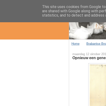
This site uses cookies from Google to 
are shared with Google along with per
statistics, and to detect and address 
Home
Brabantse Br
maandag 12 oktober 20
Opnieuw een genea