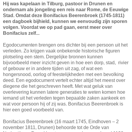
Hij was kapelaan in Tilburg, pastoor in Drunen en
ondernam als jongeling een reis naar Rome, de Eeuwige
Stad. Omdat deze Bonifacius Beerenbroek (1745-1811)
een dagboek bijhield, kunnen we eenvoudig zijn sporen
volgen. Voordat we op pad gaan, eerst meer over
Bonifacius zelf...
Egodocumenten brengen ons dichter bij een persoon uit het
verleden. Zo krijgen vaak onbekende historische figuren
plotseling een stem. Dergelijke bronnen kunnen
bijvoorbeeld meer inzicht geven in hoe een dorp, stad, rivier
of gebouw er in andere tijden uit zag, of wat een
hongersnood, oorlog of feestelijkheden met een bevolking
deed. Een egodocument vertelt echter altijd het meest over
diegene die het geschreven heeft. Met wat geluk van
overlevering kunnen latere generaties te weten komen hoe
iemand uit het verleden tegen bepaalde zaken aankeek en
wat voor persoon hij of zij was. Bonifacius Beerenbroek is
hier een goed voorbeeld van.
Bonifacius Beerenbroek (16 maart 1745, Eindhoven – 2
november 1811, Drunen) behoorde tot de Orde van