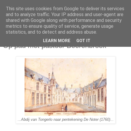
This site uses cookies from Google to deliver its services
and to analyze traffic. Your IP address and user-agent are
shared with Google along with performance and security
metrics to ensure quality of service, generate usage
statistics, and to detect and address abuse.
vrijdag 29 april 2016
LEARN MORE
GOT IT
Op pad met pastoor Beerenbroek
..
.Abdij van Tongerlo naar pentekening De Noter (1760)...