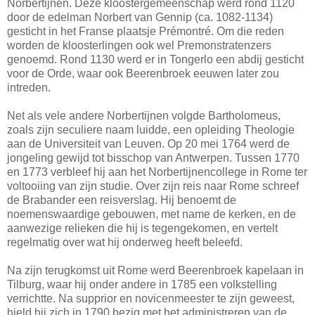
Norbertijnen. Deze kloostergemeenschap werd rond 1120
door de edelman Norbert van Gennip (ca. 1082-1134)
gesticht in het Franse plaatsje Prémontré. Om die reden
worden de kloosterlingen ook wel Premonstratenzers
genoemd. Rond 1130 werd er in Tongerlo een abdij gesticht
voor de Orde, waar ook Beerenbroek eeuwen later zou
intreden.
Net als vele andere Norbertijnen volgde Bartholomeus,
zoals zijn seculiere naam luidde, een opleiding Theologie
aan de Universiteit van Leuven. Op 20 mei 1764 werd de
jongeling gewijd tot bisschop van Antwerpen. Tussen 1770
en 1773 verbleef hij aan het Norbertijnencollege in Rome ter
voltooiing van zijn studie. Over zijn reis naar Rome schreef
de Brabander een reisverslag. Hij benoemt de
noemenswaardige gebouwen, met name de kerken, en de
aanwezige relieken die hij is tegengekomen, en vertelt
regelmatig over wat hij onderweg heeft beleefd.
Na zijn terugkomst uit Rome werd Beerenbroek kapelaan in
Tilburg, waar hij onder andere in 1785 een volkstelling
verrichtte. Na supprior en novicenmeester te zijn geweest,
hield hij zich in 1790 bezig met het administreren van de