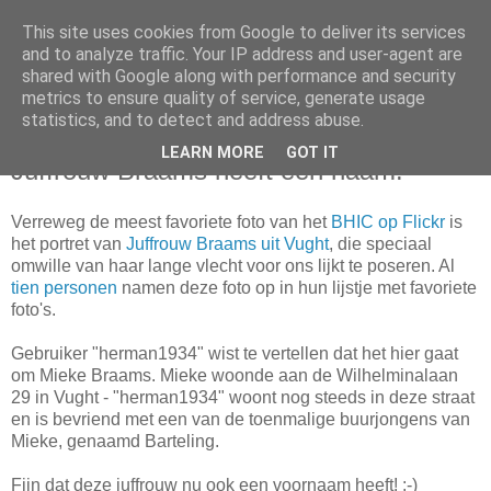
This site uses cookies from Google to deliver its services
and to analyze traffic. Your IP address and user-agent are
shared with Google along with performance and security
metrics to ensure quality of service, generate usage
statistics, and to detect and address abuse.
woensdag 9 december 2009
LEARN MORE
GOT IT
Juffrouw Braams heeft een naam!
Verreweg de meest favoriete foto van het
BHIC op Flickr
is
het portret van
Juffrouw Braams uit Vught
, die speciaal
omwille van haar lange vlecht voor ons lijkt te poseren. Al
tien personen
namen deze foto op in hun lijstje met favoriete
foto's.
Gebruiker "herman1934" wist te vertellen dat het hier gaat
om Mieke Braams. Mieke woonde aan de Wilhelminalaan
29 in Vught - "herman1934" woont nog steeds in deze straat
en is bevriend met een van de toenmalige buurjongens van
Mieke, genaamd Barteling.
Fijn dat deze juffrouw nu ook een voornaam heeft! :-)