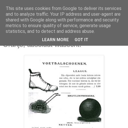
This site uses cookies from Google to deliver its services
and to analyze traffic. Your IP address and user-agent are
shared with Google along with performance and security
metrics to ensure quality of service, generate usage
statistics, and to detect and address abuse.
vrijdag 11 juni 2010
LEARN MORE
GOT IT
Oranje, absoluut wasecht!