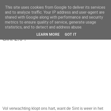
This site uses cookies from Google to deliver its services
and to analyze traffic. Your IP address and user-agent are
shared with Google along with performance and security
metrics to ensure quality of service, generate usage
statistics, and to detect and address abuse.
maandag 15 november 2010
LEARN MORE
GOT IT
Sint 2.0 !
Vol verwachting klopt ons hart, want de Sint is weer in het