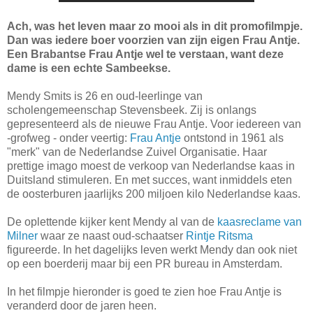
Ach, was het leven maar zo mooi als in dit promofilmpje.
Dan was iedere boer voorzien van zijn eigen Frau Antje.
Een Brabantse Frau Antje wel te verstaan, want deze
dame is een echte Sambeekse.
Mendy Smits is 26 en oud-leerlinge van
scholengemeenschap Stevensbeek. Zij is onlangs
gepresenteerd als de nieuwe Frau Antje. Voor iedereen van
-grofweg - onder veertig:
Frau Antje
ontstond in 1961 als
"merk" van de Nederlandse Zuivel Organisatie. Haar
prettige imago moest de verkoop van Nederlandse kaas in
Duitsland stimuleren. En met succes, want inmiddels eten
de oosterburen jaarlijks 200 miljoen kilo Nederlandse kaas.
De oplettende kijker kent Mendy al van de
kaasreclame van
Milner
waar ze naast oud-schaatser
Rintje Ritsma
figureerde. In het dagelijks leven werkt Mendy dan ook niet
op een boerderij maar bij een PR bureau in Amsterdam.
In het filmpje hieronder is goed te zien hoe Frau Antje is
veranderd door de jaren heen.