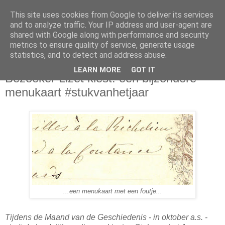
This site uses cookies from Google to deliver its services
and to analyze traffic. Your IP address and user-agent are
shared with Google along with performance and security
metrics to ensure quality of service, generate usage
statistics, and to detect and address abuse.
woensdag 26 juni 2013
LEARN MORE
GOT IT
Bezoeker Lizet kiest: een bijzondere
menukaart #stukvanhetjaar
...een menukaart met een foutje...
Tijdens de Maand van de Geschiedenis - in oktober a.s. -