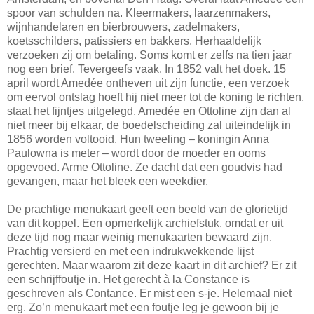
spoor van schulden na. Kleermakers, laarzenmakers,
wijnhandelaren en bierbrouwers, zadelmakers,
koetsschilders, patissiers en bakkers. Herhaaldelijk
verzoeken zij om betaling. Soms komt er zelfs na tien jaar
nog een brief. Tevergeefs vaak. In 1852 valt het doek. 15
april wordt Amedée ontheven uit zijn functie, een verzoek
om eervol ontslag hoeft hij niet meer tot de koning te richten,
staat het fijntjes uitgelegd. Amedée en Ottoline zijn dan al
niet meer bij elkaar, de boedelscheiding zal uiteindelijk in
1856 worden voltooid. Hun tweeling – koningin Anna
Paulowna is meter – wordt door de moeder en ooms
opgevoed. Arme Ottoline. Ze dacht dat een goudvis had
gevangen, maar het bleek een weekdier.
De prachtige menukaart geeft een beeld van de glorietijd
van dit koppel. Een opmerkelijk archiefstuk, omdat er uit
deze tijd nog maar weinig menukaarten bewaard zijn.
Prachtig versierd en met een indrukwekkende lijst
gerechten. Maar waarom zit deze kaart in dit archief? Er zit
een schrijffoutje in. Het gerecht à la Constance is
geschreven als Contance. Er mist een s-je. Helemaal niet
erg. Zo’n menukaart met een foutje leg je gewoon bij je