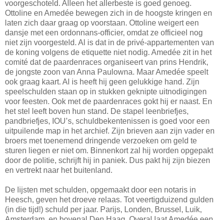
voorgeschoteld. Alleen het allerbeste is goed genoeg.
Ottoline en Amedée bewegen zich in de hoogste kringen en
laten zich daar graag op voorstaan. Ottoline weigert een
dansje met een ordonnans-officier, omdat ze officieel nog
niet zijn voorgesteld. Al is dat in de privé-appartementen van
de koning volgens de etiquette niet nodig. Amedée zit in het
comité dat de paardenraces organiseert van prins Hendrik,
de jongste zoon van Anna Paulowna. Maar Amedée speelt
ook graag kaart. Al is heeft hij geen gelukkige hand. Zijn
speelschulden staan op in stukken geknipte uitnodigingen
voor feesten. Ook met de paardenraces gokt hij er naast. En
het stel leeft boven hun stand. De stapel leenbriefjes,
pandbriefjes, IOU’s, schuldbekentenissen is goed voor een
uitpuilende map in het archief. Zijn brieven aan zijn vader en
broers met toenemend dringende verzoeken om geld te
sturen liegen er niet om. Binnenkort zal hij worden opgepakt
door de politie, schrijft hij in paniek. Dus pakt hij zijn biezen
en vertrekt naar het buitenland.
De lijsten met schulden, opgemaakt door een notaris in
Heesch, geven het droeve relaas. Tot veertigduizend gulden
(in die tijd!) schuld per jaar. Parijs, Londen, Brussel, Luik,
Amsterdam, en bovenal Den Haag. Overal laat Amedée een