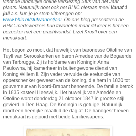
vindt de landelijke online verkiezing Stuk van het Jaar
plaats. Natuurlijk doet ook het BHIC hieraan mee!
Vanaf 1
juli
a.s. kun je je stem uitbrengen op:
www.bhic.nl/stukvanhetjaar
. Op ons blog presenteren de
BHIC-medewerkers hun favorieten maar dit keer is het een
bezoeker met een prachtvondst: Lizet Kruyff over een
menukaart.
Het begon zo mooi, dat huwelijk van baronesse Ottoline van
Tuyll van Serooskerken en baron Amedée van de Bogaerde
van Terbrugge. Zij is hofdame van Koningin Anna
Paulowna, hij kamerheer in buitengewone dienst van
Koning Willem II. Zijn vader vervulde de erefunctie van
opperschenker geweest van de koning, die hem in 1830 tot
gouverneur van Noord-Brabant benoemde. De familie betrok
in 1835 kasteel Heeswijk. Het huwelijk van Amedée en
Ottoline wordt donderdag 21 oktober 1847 in grootse stijl
gevierd in Den Haag. De Koningin is getuige. Natuurlijk
rondt een heerlijke maaltijd de dag af. De handgeschreven
menukaart is getooid met beide familiewapens.