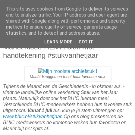
This site uses cookies from Google to deliver its services
and to analyze traffic. Your IP address and user-agent are
shared with Google along with performance and security
metrics to ensure quality of service, generate usage
statistics, and to detect and address abuse.
maandag 17 juni 2013
LEARN MORE
GOT IT
Mariët kiest: HEMA-blok met
handtekening #stukvanhetjaar
...
Mariët Bruggeman toont haar favoriete stuk...
Tijdens de Maand van de Geschiedenis - in oktober a.s. -
vindt de landelijke online verkiezing Stuk van het Jaar
plaats. Natuurlijk doet ook het BHIC hieraan mee!
Verschillende BHIC-medewerkers hebben hun favoriete stuk
uitgezocht.
Vanaf 1 juli
a.s. kun je je stem uitbrengen op:
www.bhic.nl/stukvanhetjaar
. Op ons blog presenteren de
BHIC-medewerkers de komende weken hun favorieten en
Mariët bijt het spits af.