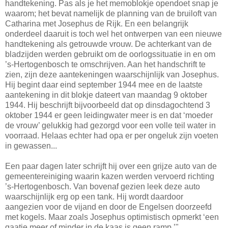
handtekening. Pas als je het memoblokje opendoet snap je
waarom; het bevat namelijk de planning van de bruiloft van
Catharina met Josephus de Rijk. En een belangrijk
onderdeel daaruit is toch wel het ontwerpen van een nieuwe
handtekening als getrouwde vrouw. De achterkant van de
bladzijden werden gebruikt om de oorlogssituatie in en om
’s-Hertogenbosch te omschrijven. Aan het handschrift te
zien, zijn deze aantekeningen waarschijnlijk van Josephus.
Hij begint daar eind september 1944 mee en de laatste
aantekening in dit blokje dateert van maandag 9 oktober
1944. Hij beschrijft bijvoorbeeld dat op dinsdagochtend 3
oktober 1944 er geen leidingwater meer is en dat ‘moeder
de vrouw’ gelukkig had gezorgd voor een volle teil water in
voorraad. Helaas echter had opa er per ongeluk zijn voeten
in gewassen...
Een paar dagen later schrijft hij over een grijze auto van de
gemeentereiniging waarin kazen werden vervoerd richting
’s-Hertogenbosch. Van bovenaf gezien leek deze auto
waarschijnlijk erg op een tank. Hij wordt daardoor
aangezien voor de vijand en door de Engelsen doorzeefd
met kogels. Maar zoals Josephus optimistisch opmerkt ‘een
gaatje meer of minder in de kaas is geen ramp.’"