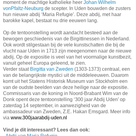
moment de machtige katholieke heer
Johan Wilhelm
vonPfaltz-Neuburg
de scepter. In Uden bouwden de zusters
hun nieuwe abdij ‘Maria Refugie’. Deze abdij, met haar
barokke kapel, bestaat nu drie eeuwen lang.
Op de tentoonstelling wordt aandacht besteed aan de
bewogen geschiedenis van de Birgittinessen in Nederland.
Ook wordt stilgestaan bij de vele kunstschatten die bij de
vlucht naar Uden in 1713 zijn meegenomen naar de nieuwe
abdij.
Op de expositie is veel van het voormalige kunstbezit,
vanuit geheel Europa geleend, te zien.
Verder staat
Birgitta van Zweden
(1303-1373) centraal, een
van de belangrijkste mystici uit de middeleeuwen. Daarom
komt uit het Statens Historisk Museum van Stockholm een
van de oudste beelden van deze heilige naar de expositie.
Commissaris van de koning in Noord-Brabant Wim van de
Donk opent deze tentoonstelling
‘300 jaar Abdij Uden’
op
zaterdag 14 september, in aanwezigheid van de
ambassadeur van Zweden, Z.E. Hakan Emsgard.
Meer info
via
www.300jaarabdij-uden.nl
Vind je dit interessant? Lees dan ook:
-
Abdij van Maria Refugie