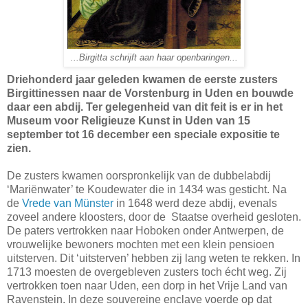
...Birgitta schrijft aan haar openbaringen...
Driehonderd jaar geleden kwamen de eerste zusters
Birgittinessen naar de Vorstenburg in Uden en bouwde
daar een abdij. Ter gelegenheid van dit feit is er in het
Museum voor Religieuze Kunst in Uden van 15
september tot 16 december een speciale expositie te
zien.
De zusters kwamen oorspronkelijk van de dubbelabdij
‘Mariënwater’ te Koudewater die in 1434 was gesticht. Na
de
Vrede van Münster
in 1648 werd deze abdij, evenals
zoveel andere kloosters, door de
Staatse overheid gesloten.
De paters vertrokken naar Hoboken onder Antwerpen, de
vrouwelijke bewoners mochten met een klein pensioen
uitsterven. Dit ‘uitsterven’ hebben zij lang weten te rekken. In
1713 moesten de overgebleven zusters toch écht weg. Zij
vertrokken toen naar Uden, een dorp in het Vrije Land van
Ravenstein. In deze souvereine enclave voerde op dat