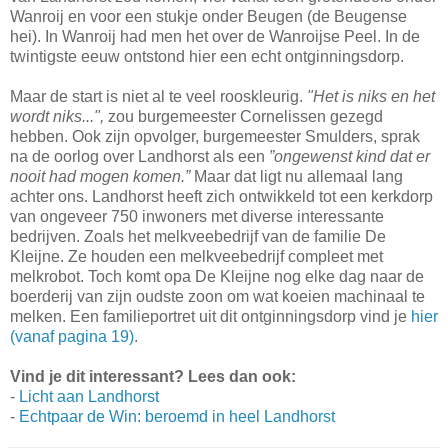
Wanroij en voor een stukje onder Beugen (de Beugense
hei). In Wanroij had men het over de Wanroijse Peel. In de
twintigste eeuw ontstond hier een echt ontginningsdorp.
Maar de start is niet al te veel rooskleurig.
"Het is niks en het
wordt niks...",
zou burgemeester Cornelissen gezegd
hebben. Ook zijn opvolger, burgemeester Smulders, sprak
na de oorlog over Landhorst als een
”ongewenst kind dat er
nooit had mogen komen.”
Maar dat ligt nu allemaal lang
achter ons. Landhorst heeft zich ontwikkeld tot een kerkdorp
van ongeveer 750 inwoners met diverse interessante
bedrijven. Zoals het melkveebedrijf van de familie De
Kleijne. Ze houden een melkveebedrijf compleet met
melkrobot. Toch komt opa De Kleijne nog elke dag naar de
boerderij van zijn oudste zoon om wat koeien machinaal te
melken. Een familieportret uit dit ontginningsdorp vind je
hier
(vanaf pagina 19)
.
Vind je dit interessant? Lees dan ook:
-
Licht aan Landhorst
-
Echtpaar de Win: beroemd in heel Landhorst