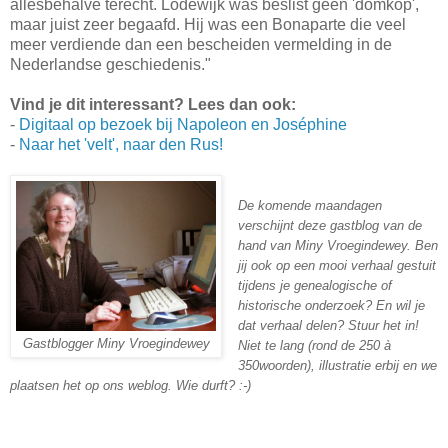
allesbehalve terecht. Lodewijk was beslist geen 'domkop',
maar juist zeer begaafd. Hij was een Bonaparte die veel
meer verdiende dan een bescheiden vermelding in de
Nederlandse geschiedenis."
Vind je dit interessant? Lees dan ook:
-
Digitaal op bezoek bij Napoleon en Joséphine
-
Naar het 'velt', naar den Rus!
De komende maandagen
verschijnt deze gastblog van de
hand van Miny Vroegindewey.
B
en
jij ook op een mooi verhaal gestuit
tijdens je genealogische of
historische onderzoek? En wil je
dat verhaal delen? Stuur het in!
Gastblogger Miny Vroegindewey
Niet te lang (rond de 250 à
350woorden), illustratie erbij en we
plaatsen het op ons weblog. Wie durft? :-)