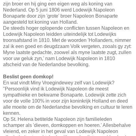
zijn broer en hij ging een eigen weg als koning van
Nederland. Op 5 juni 1806 werd Lodewijk Napoleon
Bonaparte door zijn 'grote' broer Napoleon Bonaparte
aangesteld tot koning van Holland.
De steeds hoger oplopende conflicten tussen Napoleon en
Lodewijk Napoleon leidden uiteindelijk tot Lodewijks
troonsafstand in 1810. Met de woorden 'Hollanders, nimmer
zal ik een goed en deugdzaam Volk vergeten, zooals gy zyt:
Myne laatste gedachte, zoowel als myne laatste zugt, zullen
voor uw geluk zyn,' nam Lodewijk Napoleon in 1810
afscheid van de Nederlandse bevolking.
Beslist geen domkop!
En wat vindt Miny Vroegindewey zelf van Lodewijk?
"Persoonlijk vind ik Lodewijk Napoleon de meest
sympathieke en bekwame Bonaparte. Lodewijk zette zich
voor de volle 100% in voor zijn koninkrijk Holland en deed
alle moeite om de Nederlandse bevolking en cultuur te leren
kennen.
Op St. Helena betitelde Napoleon zijn familieleden
schamper als 'dieven, domkoppen en hoeren.' Allesbehalve
vleiend, en zeker in het geval van Lodewijk Napoleon