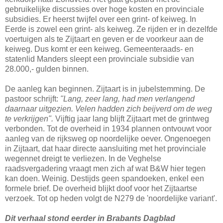
gebruikelijke discussies over hoge kosten en provinciale
subsidies. Er heerst twijfel over een grint- of keiweg. In
Eerde is zowel een grint- als keiweg. Ze rijden er in dezelfde
voertuigen als te Zijtaart en geven er de voorkeur aan de
keiweg. Dus komt er een keiweg. Gemeenteraads- en
statenlid Manders sleept een provinciale subsidie van
28.000,- gulden binnen.
De aanleg kan beginnen. Zijtaart is in jubelstemming. De
pastoor schrijft:
"Lang, zeer lang, had men verlangend
daarnaar uitgezien. Velen hadden zich beijverd om de weg
te verkrijgen".
Vijftig jaar lang blijft Zijtaart met de grintweg
verbonden. Tot de overheid in 1934 plannen ontvouwt voor
aanleg van de rijksweg op noordelijke oever. Ongenoegen
in Zijtaart, dat haar directe aansluiting met het provinciale
wegennet dreigt te verliezen. In de Veghelse
raadsvergadering vraagt men zich af wat B&W hier tegen
kan doen. Weinig. Destijds geen spandoeken, enkel een
formele brief. De overheid blijkt doof voor het Zijtaartse
verzoek. Tot op heden volgt de N279 de 'noordelijke variant'.
Dit verhaal stond eerder in Brabants Dagblad