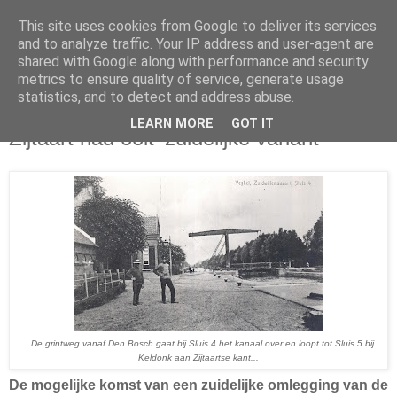
This site uses cookies from Google to deliver its services
and to analyze traffic. Your IP address and user-agent are
shared with Google along with performance and security
metrics to ensure quality of service, generate usage
statistics, and to detect and address abuse.
woensdag 17 februari 2016
LEARN MORE
GOT IT
Zijtaart had ooit 'zuidelijke variant'
...De grintweg vanaf Den Bosch gaat bij Sluis 4 het kanaal over en loopt tot Sluis 5 bij
Keldonk aan Zijtaartse kant...
De mogelijke komst van een zuidelijke omlegging van de