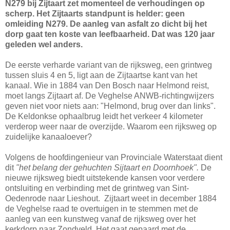
N279 bij Zijtaart zet momenteel de verhoudingen op
scherp. Het Zijtaarts standpunt is helder: geen
omleiding N279. De aanleg van asfalt zo dicht bij het
dorp gaat ten koste van leefbaarheid. Dat was 120 jaar
geleden wel anders.
De eerste verharde variant van de rijksweg, een grintweg
tussen sluis 4 en 5, ligt aan de Zijtaartse kant van het
kanaal. Wie in 1884 van Den Bosch naar Helmond reist,
moet langs Zijtaart af. De Veghelse ANWB-richtingwijzers
geven niet voor niets aan: "Helmond, brug over dan links".
De Keldonkse ophaalbrug leidt het verkeer 4 kilometer
verderop weer naar de overzijde. Waarom een rijksweg op
zuidelijke kanaaloever?
Volgens de hoofdingenieur van Provinciale Waterstaat dient
dit
"het belang der gehuchten Sijtaart en Doornhoek".
De
nieuwe rijksweg biedt uitstekende kansen voor verdere
ontsluiting en verbinding met de grintweg van Sint-
Oedenrode naar Lieshout. Zijtaart weet in december 1884
de Veghelse raad te overtuigen in te stemmen met de
aanleg van een kunstweg vanaf de rijksweg over het
kerkdorp naar Zondveld. Het gaat gepaard met de