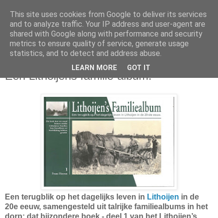
This site uses cookies from Google to deliver its services
and to analyze traffic. Your IP address and user-agent are
shared with Google along with performance and security
metrics to ensure quality of service, generate usage
statistics, and to detect and address abuse.
vrijdag 4 november 2011
LEARN MORE
GOT IT
Een Lithoijens familie-album!
Een terugblik op het dagelijks leven in
Lithoijen
in de
20e eeuw, samengesteld uit talrijke familiealbums in het
dorp: dat bijzondere boek - deel 1 van het Lithoijen’s