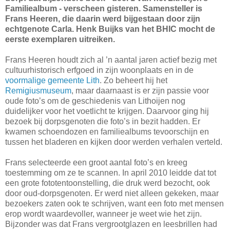
Familiealbum - verscheen gisteren. Samensteller is
Frans Heeren, die daarin werd bijgestaan door zijn
echtgenote Carla. Henk Buijks van het BHIC mocht de
eerste exemplaren uitreiken.
Frans Heeren houdt zich al ’n aantal jaren actief bezig met
cultuurhistorisch erfgoed in zijn woonplaats en in de
voormalige gemeente Lith
. Zo beheert hij het
Remigiusmuseum
, maar daarnaast is er zijn passie voor
oude foto’s om de geschiedenis van Lithoijen nog
duidelijker voor het voetlicht te krijgen. Daarvoor ging hij
bezoek bij dorpsgenoten die foto’s in bezit hadden. Er
kwamen schoendozen en familiealbums tevoorschijn en
tussen het bladeren en kijken door werden verhalen verteld.
Frans selecteerde een groot aantal foto’s en kreeg
toestemming om ze te scannen. In april 2010 leidde dat tot
een grote fototentoonstelling, die druk werd bezocht, ook
door oud-dorpsgenoten. Er werd niet alleen gekeken, maar
bezoekers zaten ook te schrijven, want een foto met mensen
erop wordt waardevoller, wanneer je weet wie het zijn.
Bijzonder was dat Frans vergrootglazen en leesbrillen had