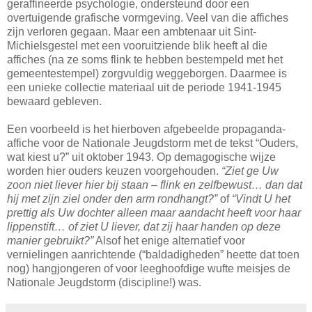
geraffineerde psychologie, ondersteund door een
overtuigende grafische vormgeving. Veel van die affiches
zijn verloren gegaan. Maar een ambtenaar uit Sint-
Michielsgestel met een vooruitziende blik heeft al die
affiches (na ze soms flink te hebben bestempeld met het
gemeentestempel) zorgvuldig weggeborgen. Daarmee is
een unieke collectie materiaal uit de periode 1941-1945
bewaard gebleven.
Een voorbeeld is het hierboven afgebeelde propaganda-
affiche voor de Nationale Jeugdstorm met de tekst “Ouders,
wat kiest u?” uit oktober 1943. Op demagogische wijze
worden hier ouders keuzen voorgehouden.
“Ziet ge Uw
zoon niet liever hier bij staan – flink en zelfbewust… dan dat
hij met zijn ziel onder den arm rondhangt?”
of
“Vindt U het
prettig als Uw dochter alleen maar aandacht heeft voor haar
lippenstift… of ziet U liever, dat zij haar handen op deze
manier gebruikt?”
Alsof het enige alternatief voor
vernielingen aanrichtende (“baldadigheden” heette dat toen
nog) hangjongeren of voor leeghoofdige wufte meisjes de
Nationale Jeugdstorm (discipline!) was.