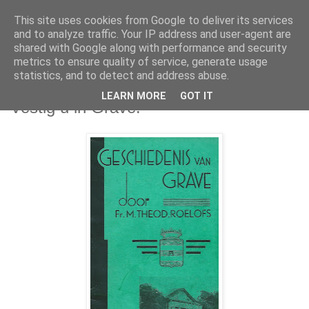
This site uses cookies from Google to deliver its services
and to analyze traffic. Your IP address and user-agent are
shared with Google along with performance and security
metrics to ensure quality of service, generate usage
statistics, and to detect and address abuse.
maandag 8 april 2013
LEARN MORE
GOT IT
'Vestig u in Grave!'