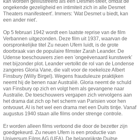
kan worden geillustreerd als een Desmet-sfeer, omdat de
ongekende gezeligheid en intimiteit zich in alle Desmet
Theaters manifesteert'. Immers: 'Wat Desmet u biedt, kan
een ander niet'.
Op 5 februari 1942 wordt een laatste reprise van de film
Verbannen uitgezonden. Deze film uit 1937, waarvan de
oorspronkelijke titel Zu neuen Ufern luidt, is de grote
doorbraak van de populaire filmster Zarah Leander. De
Udense toeschouwers zien een 'ongeëvenaard kunstwerk'
met bijzonder plot. Leander vertolkt de rol van de Londense
zangeres Gloria Vane, die valt voor de roekeloze Albert
Finsbury (Willy Birgel). Wegens frauduleuze praktijken
neemt hij de benen naar Australië. Gloria neemt de schuld
van Finsbury op zich en volgt hem als gevangene naar
Australie. De toeschouwers vergapen zich vervolgens aan
het drama dat zich op het scherm van Parisien voor hen
ontvouwt. Al is het wel een drama met een Duits tintje. Vanaf
augustus 1940 staan alle films onder strenge controle.
Er worden alleen films vertoond die door de bezetter zijn
goedgekeurd. Zu neuen Ufern is een productie van
Universum Films AG (UFA). De belangrijkste Duitse